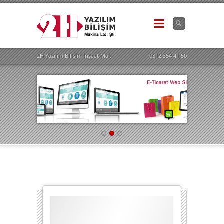
2H Yazılım Bilişim İnşaat Makina İhr. İth. San. Tic.Ltd.Şti. - 0312 354 41 50
0312 354 41 50