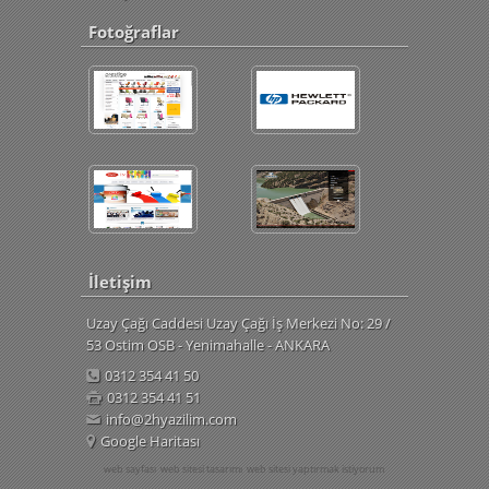
Fotoğraflar
İletişim
Uzay Çağı Caddesi Uzay Çağı İş Merkezi No: 29 /
53 Ostim OSB - Yenimahalle - ANKARA
0312 354 41 50
0312 354 41 51
info@2hyazilim.com
Google Haritası
web sayfası
web sitesi tasarımı
web sitesi yaptırmak istiyorum