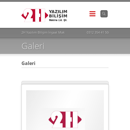
2H Yazılım Bilişim İnşaat Makina İhr. İth. San. Tic.Ltd.Şti. - 0312 354 41 50
0312 354 41 50
Galeri
Galeri