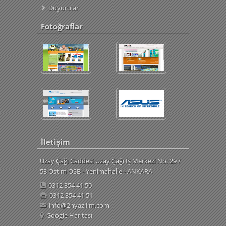
Duyurular
Fotoğraflar
İletişim
Uzay Çağı Caddesi Uzay Çağı İş Merkezi No: 29 /
53 Ostim OSB - Yenimahalle - ANKARA
0312 354 41 50
0312 354 41 51
info@2hyazilim.com
Google Haritası